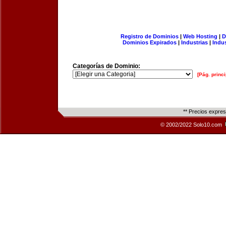
Registro de Dominios
|
Web Hosting
|
D
Dominios Expirados
|
Industrias
|
Indu
Categorías de Dominio:
[Pág. princi
** Precios expre
© 2002/2022 Solo10.com