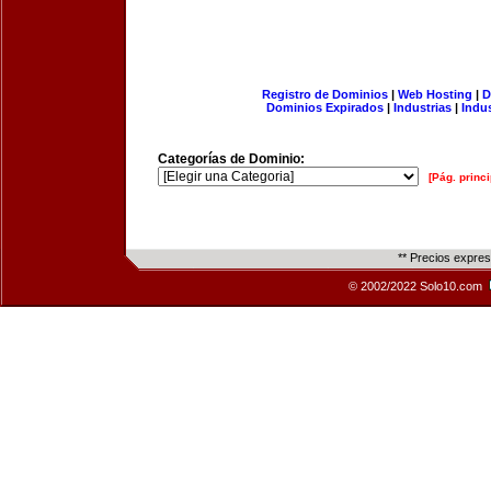
Registro de Dominios
|
Web Hosting
|
D
Dominios Expirados
|
Industrias
|
Indu
Categorías de Dominio:
[Pág. princi
** Precios expre
© 2002/2022 Solo10.com