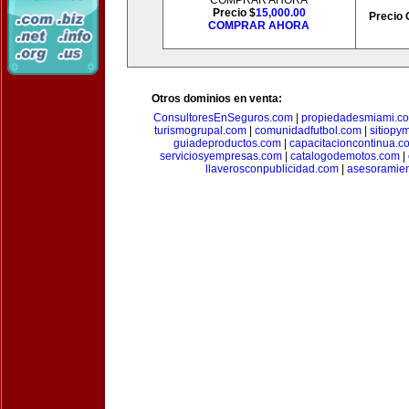
COMPRAR AHORA
Precio $
15,000.00
Precio 
COMPRAR AHORA
Otros dominios en venta:
ConsultoresEnSeguros.com
|
propiedadesmiami.c
turismogrupal.com
|
comunidadfutbol.com
|
sitiopy
guiadeproductos.com
|
capacitacioncontinua.c
serviciosyempresas.com
|
catalogodemotos.com
|
llaverosconpublicidad.com
|
asesoramie