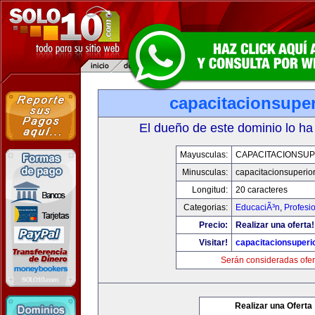
capacitacionsupe
El dueño de este dominio lo ha
Mayusculas:
CAPACITACIONSU
Minusculas:
capacitacionsuperio
Longitud:
20 caracteres
Categorias:
EducaciÃ³n
,
Profesi
Precio:
Realizar una oferta!
Visitar!
capacitacionsuperi
Serán consideradas ofer
Realizar una Oferta