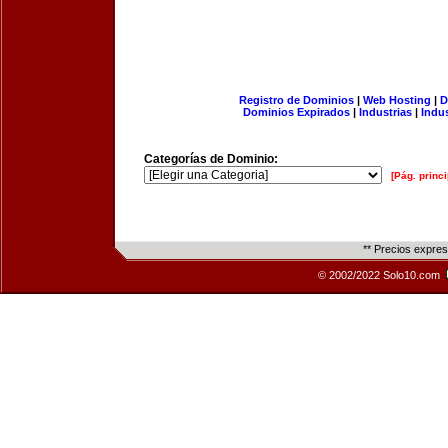
Registro de Dominios
|
Web Hosting
|
D
Dominios Expirados
|
Industrias
|
Indu
Categorías de Dominio:
[Pág. princi
** Precios expre
© 2002/2022 Solo10.com