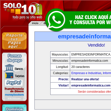
empresadeinforma
Vendido!
Mayusculas:
EMPRESADEINFORMATICA
Minusculas:
empresadeinformatica.com
Longitud:
20 caracteres
Categorias:
Empresas e Industrias
,
Infor
Precio:
Realizar una oferta!
Visitar!
empresadeinformatica.com
Serán consideradas ofer