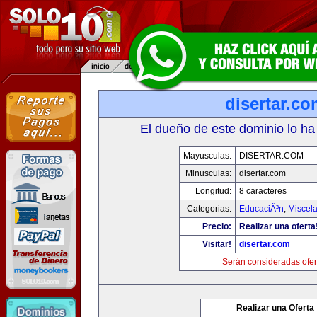
disertar.c
El dueño de este dominio lo ha
Mayusculas:
DISERTAR.COM
Minusculas:
disertar.com
Longitud:
8 caracteres
Categorias:
EducaciÃ³n
,
Miscela
Precio:
Realizar una oferta
Visitar!
disertar.com
Serán consideradas ofer
Realizar una Oferta