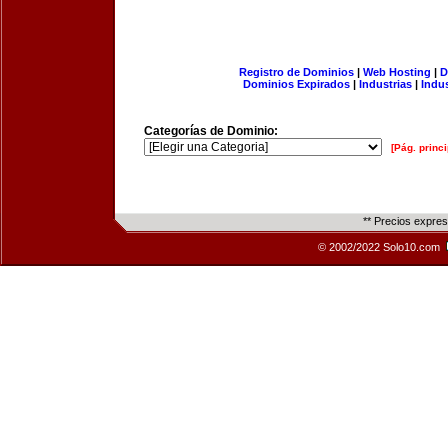
Registro de Dominios
|
Web Hosting
|
D
Dominios Expirados
|
Industrias
|
Indu
Categorías de Dominio:
[Pág. princi
** Precios expre
© 2002/2022 Solo10.com