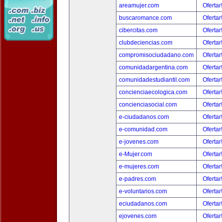
areamujer.com
Ofertar
buscaromance.com
Ofertar
cibercitas.com
Ofertar
clubdeciencias.com
Ofertar
compromisociudadano.com
Ofertar
comunidadargentina.com
Ofertar
comunidadestudiantil.com
Ofertar
concienciaecologica.com
Ofertar
concienciasocial.com
Ofertar
e-ciudadanos.com
Ofertar
e-comunidad.com
Ofertar
e-jovenes.com
Ofertar
e-Mujer.com
Ofertar
e-mujeres.com
Ofertar
e-padres.com
Ofertar
e-voluntarios.com
Ofertar
eciudadanos.com
Ofertar
ejovenes.com
Ofertar