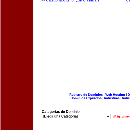
<< Categoria Anterior (Sin Clasificar)
Ca
Registro de Dominios
|
Web Hosting
|
D
Dominios Expirados
|
Industrias
|
Indu
Categorías de Dominio:
[Pág. princi