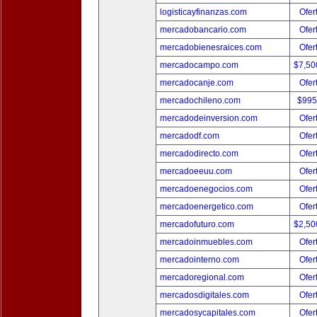
logisticayfinanzas.com
Ofer
mercadobancario.com
Ofer
mercadobienesraices.com
Ofer
mercadocampo.com
$7,50
mercadocanje.com
Ofer
mercadochileno.com
$995
mercadodeinversion.com
Ofer
mercadodf.com
Ofer
mercadodirecto.com
Ofer
mercadoeeuu.com
Ofer
mercadoenegocios.com
Ofer
mercadoenergetico.com
Ofer
mercadofuturo.com
$2,50
mercadoinmuebles.com
Ofer
mercadointerno.com
Ofer
mercadoregional.com
Ofer
mercadosdigitales.com
Ofer
mercadosycapitales.com
Ofer