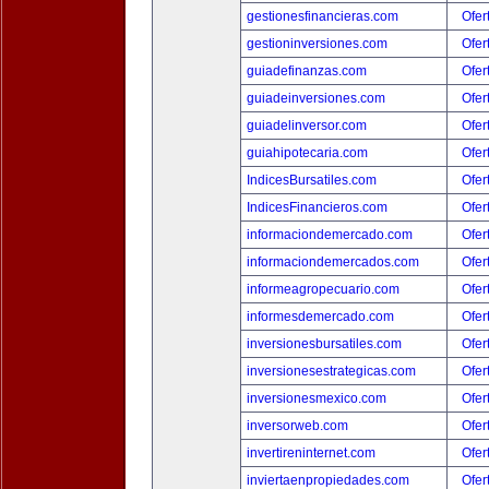
gestionesfinancieras.com
Ofer
gestioninversiones.com
Ofer
guiadefinanzas.com
Ofer
guiadeinversiones.com
Ofer
guiadelinversor.com
Ofer
guiahipotecaria.com
Ofer
IndicesBursatiles.com
Ofer
IndicesFinancieros.com
Ofer
informaciondemercado.com
Ofer
informaciondemercados.com
Ofer
informeagropecuario.com
Ofer
informesdemercado.com
Ofer
inversionesbursatiles.com
Ofer
inversionesestrategicas.com
Ofer
inversionesmexico.com
Ofer
inversorweb.com
Ofer
invertireninternet.com
Ofer
inviertaenpropiedades.com
Ofer