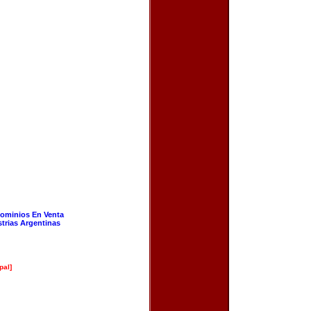
ominios En Venta
strias Argentinas
pal]