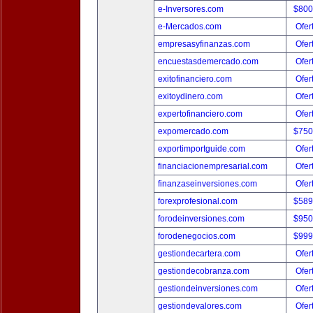
e-Inversores.com
$800
e-Mercados.com
Ofer
empresasyfinanzas.com
Ofer
encuestasdemercado.com
Ofer
exitofinanciero.com
Ofer
exitoydinero.com
Ofer
expertofinanciero.com
Ofer
expomercado.com
$750
exportimportguide.com
Ofer
financiacionempresarial.com
Ofer
finanzaseinversiones.com
Ofer
forexprofesional.com
$589
forodeinversiones.com
$950
forodenegocios.com
$999
gestiondecartera.com
Ofer
gestiondecobranza.com
Ofer
gestiondeinversiones.com
Ofer
gestiondevalores.com
Ofer