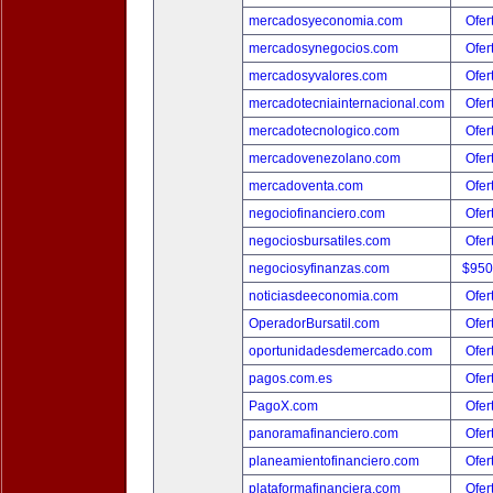
mercadosyeconomia.com
Ofer
mercadosynegocios.com
Ofer
mercadosyvalores.com
Ofer
mercadotecniainternacional.com
Ofer
mercadotecnologico.com
Ofer
mercadovenezolano.com
Ofer
mercadoventa.com
Ofer
negociofinanciero.com
Ofer
negociosbursatiles.com
Ofer
negociosyfinanzas.com
$950
noticiasdeeconomia.com
Ofer
OperadorBursatil.com
Ofer
oportunidadesdemercado.com
Ofer
pagos.com.es
Ofer
PagoX.com
Ofer
panoramafinanciero.com
Ofer
planeamientofinanciero.com
Ofer
plataformafinanciera.com
Ofer