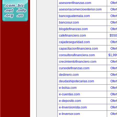
asesorenfinanzas.com
Ofer
asesoriacomercioexterior.com
Ofer
bancoguatemala.com
Ofer
bancosur.com
Ofer
blogdefinanzas.com
Ofer
cafefinanciero.com
$550
cajadeseguridad.com
Ofer
capacitacionfinanciera.com
Ofer
consultorafinanciera.com
$1,99
crecimientofinanciero.com
Ofer
cursodefinanzas.com
Ofer
dedinero.com
Ofer
deudashipotecarias.com
Ofer
e-bolsa.com
Ofer
e-cuentas.com
Ofer
e-deposito.com
Ofer
e-Inversionista.com
Ofer
e-Inversor.com
Ofer