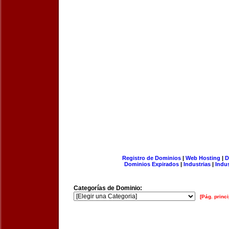
Registro de Dominios
|
Web Hosting
|
D
Dominios Expirados
|
Industrias
|
Indu
Categorías de Dominio:
[Pág. princi