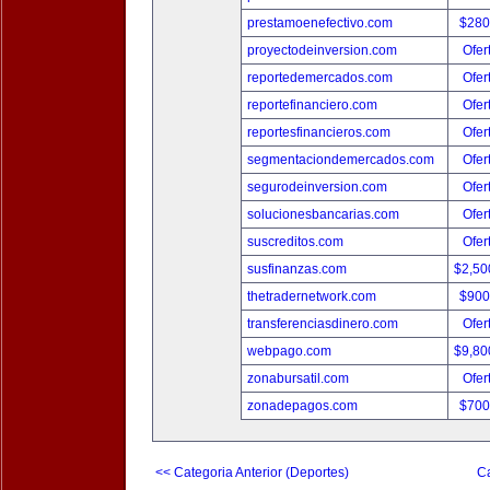
prestamoenefectivo.com
$280
proyectodeinversion.com
Ofer
reportedemercados.com
Ofer
reportefinanciero.com
Ofer
reportesfinancieros.com
Ofer
segmentaciondemercados.com
Ofer
segurodeinversion.com
Ofer
solucionesbancarias.com
Ofer
suscreditos.com
Ofer
susfinanzas.com
$2,50
thetradernetwork.com
$900
transferenciasdinero.com
Ofer
webpago.com
$9,80
zonabursatil.com
Ofer
zonadepagos.com
$700
<< Categoria Anterior (Deportes)
Ca